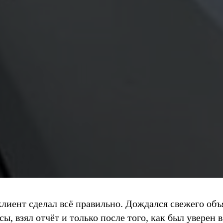
клиент сделал всё правильно. Дождался свежего объ
ы, взял отчёт и только после того, как был уверен 