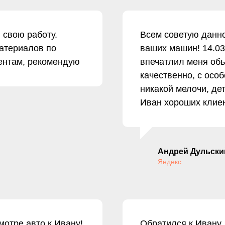
 свою работу.
Всем советую данно
атериалов по
ваших машин! 14.03
ментам, рекомендую
впечатлил меня об
качественно, с осо
никакой мелочи, де
Иван хороших клие
Андрей Дульски
Яндекс
отре авто к Ивану!
Обратился к Ивану,