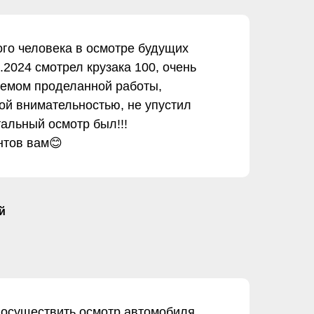
го человека в осмотре будущих
.2024 смотрел крузака 100, очень
ьемом проделанной работы,
бой внимательностью, не упустил
тальный осмотр был!!!
нтов вам😊
й
 осуществить осмотр автомобиля